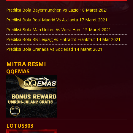
Prediksi Bola Bayermunchen Vs Lazio 18 Maret 2021
Prediksi Bola Real Madrid Vs Atalanta 17 Maret 2021
Prediksi Bola Man United Vs West Ham 15 Maret 2021
Prediksi Bola RB Leipzig Vs Eintracht Frankfrut 14 Mar 2021
Prediksi Bola Granada Vs Sociedad 14 Maret 2021
MITRA RESMI
QQEMAS
LOTUS303