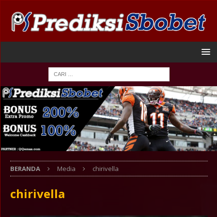
BERANDA
Media
chirivella
chirivella