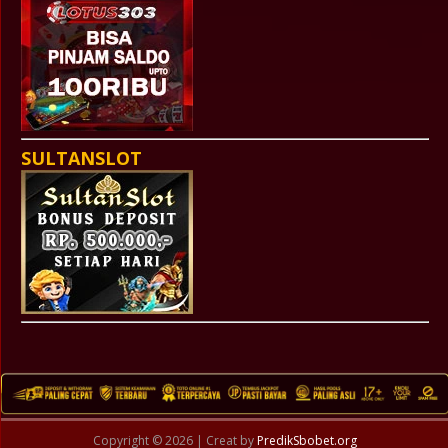
SULTANSLOT
Copyright © 2026 | Creat by
PredikSbobet.org