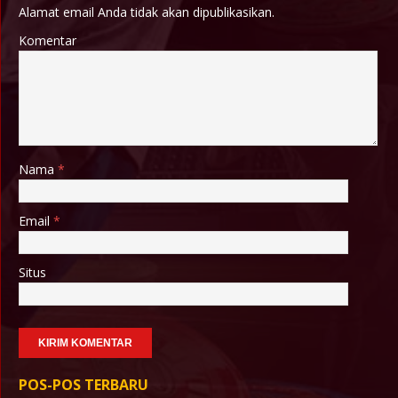
Alamat email Anda tidak akan dipublikasikan.
Komentar
Nama
*
Email
*
Situs
POS-POS TERBARU