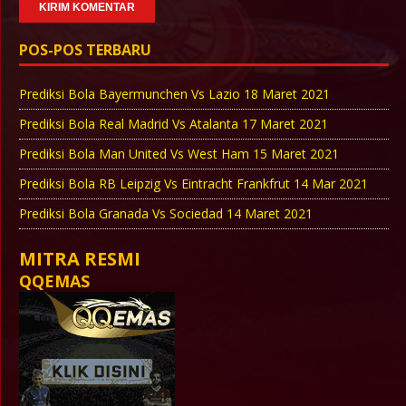
POS-POS TERBARU
Prediksi Bola Bayermunchen Vs Lazio 18 Maret 2021
Prediksi Bola Real Madrid Vs Atalanta 17 Maret 2021
Prediksi Bola Man United Vs West Ham 15 Maret 2021
Prediksi Bola RB Leipzig Vs Eintracht Frankfrut 14 Mar 2021
Prediksi Bola Granada Vs Sociedad 14 Maret 2021
MITRA RESMI
QQEMAS