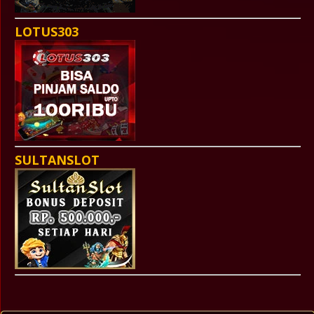
LOTUS303
SULTANSLOT