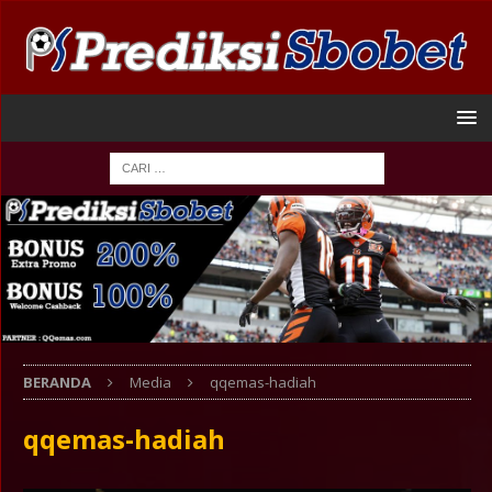
BERANDA
Media
qqemas-hadiah
qqemas-hadiah