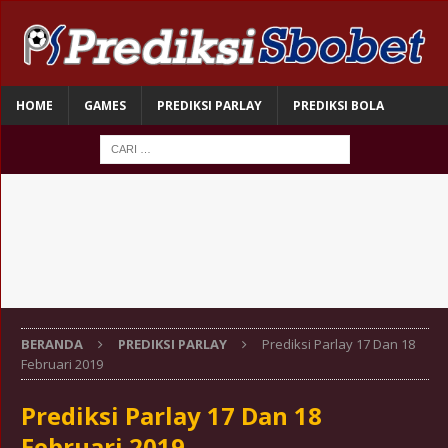
HOME
GAMES
PREDIKSI PARLAY
PREDIKSI BOLA
BERANDA
PREDIKSI PARLAY
Prediksi Parlay 17 Dan 18
Februari 2019
Prediksi Parlay 17 Dan 18
Februari 2019