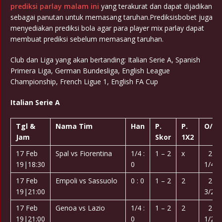
prediksi parlay malam ini
yang terakurat dan dapat dijadikan
sebagai panutan untuk memasang taruhan.Prediksisbobet juga
menyediakan prediksi bola agar para player mix parlay dapat
membuat prediksi sebelum memasang taruhan.
Club dan Liga yang akan bertanding: Italian Serie A, Spanish
Primera Liga, German Bundesliga, English League
Championship, French Ligue 1, English FA Cup
Italian Serie A
Tgl &
Nama Tim
Han
P.
P.
O/U
Jam
Skor
1X2
17 Feb
Spal vs Fiorentina
1/4 :
1 – 2
x
2
19|18:30
0
1/4
17 Feb
Empoli vs Sassuolo
0 : 0
1 – 2
2
2
19|21:00
3/2
17 Feb
Genoa vs Lazio
1/4 :
1 – 2
2
2
19|21:00
0
1/2