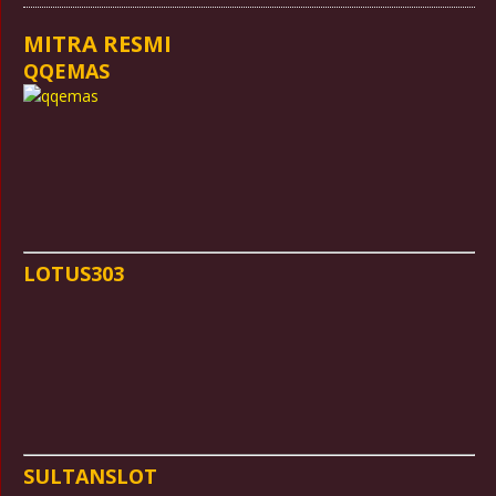
MITRA RESMI
QQEMAS
LOTUS303
SULTANSLOT