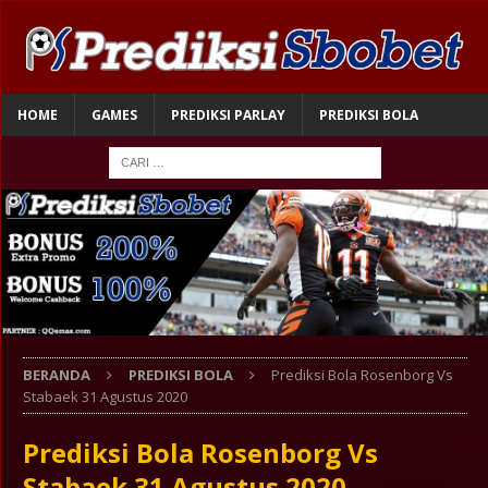
HOME
GAMES
PREDIKSI PARLAY
PREDIKSI BOLA
BERANDA
PREDIKSI BOLA
Prediksi Bola Rosenborg Vs
Stabaek 31 Agustus 2020
Prediksi Bola Rosenborg Vs
Stabaek 31 Agustus 2020