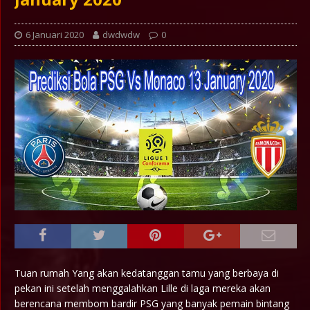
6 Januari 2020
dwdwdw
0
Tuan rumah Yang akan kedatanggan tamu yang berbaya di
pekan ini setelah menggalahkan Lille di laga mereka akan
berencana membom bardir PSG yang banyak pemain bintang