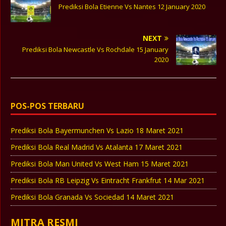
Prediksi Bola Etienne Vs Nantes 12 January 2020
NEXT
Prediksi Bola Newcastle Vs Rochdale 15 January
2020
POS-POS TERBARU
Prediksi Bola Bayermunchen Vs Lazio 18 Maret 2021
Prediksi Bola Real Madrid Vs Atalanta 17 Maret 2021
Prediksi Bola Man United Vs West Ham 15 Maret 2021
Prediksi Bola RB Leipzig Vs Eintracht Frankfrut 14 Mar 2021
Prediksi Bola Granada Vs Sociedad 14 Maret 2021
MITRA RESMI