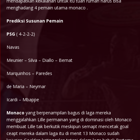
mendapatkan kekalahan untuk itu tuan rumah harus bisa
menghadang 4 pemain utama monaco .
Prediksi Susunan Pemain
PSG
( 4-2-2-2)
Navas
Meunier – Silva – Diallo – Bernat
Marquinhos – Paredes
de Maria – Neymar
Icardi – Mbappe
Monaco
yang berpenampilan bagus di laga mereka
menggalahkan Lille permainan yang di dominasi oleh Monaco
membuat Lille tak berkutik meskipun semapt mencetak goal
ceapt mereka dalam laga itu di menit 13 Monaco sudah