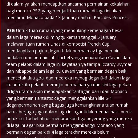
di dalam ya akan mendaptkan ancaman permainan kekalahan
bagi mereka PSG yang menjadi tuan ruma di laga ini akan
menjamu Monaco pada 13 January nanti di Parc des Princes .
PSG
Untuk tuan rumah yang mendulang kemenagan besar
dalam laga mereak di minggu kemari tanggal 5 January
melawan tuan rumah Linas di kompetisi French Cup
mendaaptkan pujina degan tidak bermain ay tiga pemain
andalam dan pemain inti Tuchel yang menurunkan Cavani dan
team pelapis dalam laga ini keyataan ya tampa Iccardy ,Nymar
dan Mbappe dalam laga itu Cavani yang bermain degan baik
mencetak dua goal dan meereka menag degan0-6 dalam laga
itu untuk itu pelatih memujio permainan ya dan kini laga pekan
di liga utama akan mendapatkan tantagan baru dari Monaco
yang bermain Fantastic degan menggalahkan lille 5-1
deganpermainan ayng bagus juga kemungkinana tuan rumah
harus berjaga jaga dalam laga ini agar tidak menuai hasil buruk
untuk itu Tuchel ahrus menurunkan tiga peyerang yang mereka
di laga ini agar bisa bermain menggimbanggi Monaco yang
bermain degan baik di 4 laga terakhir mereka belum