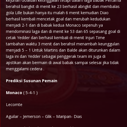
kejurian Goaldan ketinggalan tetapi dalam laga babak Pertama
berahsil bangkit di menit ke 23 berhasil abngkit dan membalas
gola Lille bukan hanya itu malah 6 menit kemudian Diao
berhasil kembali mencetak goal dan merubah kedudukan
menjadi 2-1 dan di babak kedua Monaco sepenuh ya
mendominasi laga dan di menit ke 53 dan 65 sepasang goal di
cetak Yedder dan berhasil kembali di menit Injuri Time
tambahan waktu 3 menit dan berahsil menambah keunggulan
menjadi 5 – 1 Untuk Martins dan Balde akan diturunkan dalam
laga ini dan Yedder sebagai penggerak team ini juga di
apstikan akan bermain di awal babak sampai selesai jika tidak
menggalami cedera .
Prediksi Susunan Pemain
Monaco
( 5-4-1 )
Lecomte
Aguilar – Jemerson – Glik – Maripan- Dias