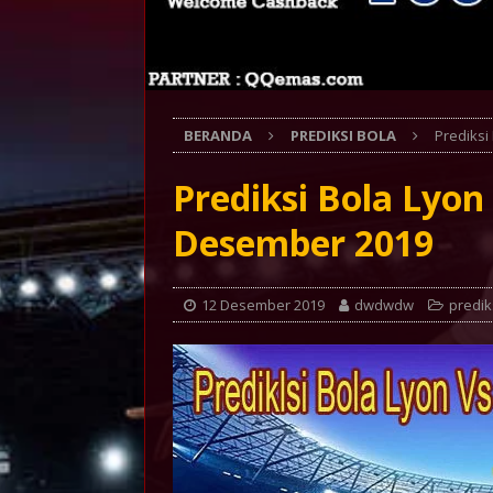
BERANDA
PREDIKSI BOLA
Prediksi
Prediksi Bola Lyon
Desember 2019
12 Desember 2019
dwdwdw
predik