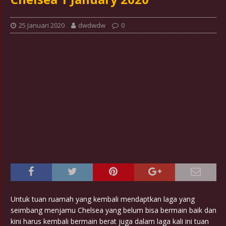
25 Januari 2020
dwdwdw
0
Untuk tuan ruamah yang kembali mendaptkan laga yang
seimbang menjamu Chelsea yang belum bisa bermain baik dan
kini harus kembali bermain berat juga dalam laga kali ini tuan