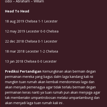
odoi – Abraham – Willam
Head To Head
18 aug 2019 Chelsea 1-1 Lecester
12 may 2019 Lecester 0-0 Chelsea
22 dec 2018 Chelsea 0-1 Lecester
18 mar 2018 Lecester 1-2 Chelsea
13 jan 2018 Chelsea 0-0 Lecester
Prediksi Pertandigan
Kemungkinan akan bermain degan
permainan mereka yang bagus dalm laga kandang kali nii
mungkin tuan rumah akan kembali mendominasi laga dan
akan menjadi pemenagya agar tidak terlalu bermain degan
permainan keras nanti ya tuan rumah pun akan menjaga agar
tak memberiakn umpantrobosan melalui umpanlambung dan
akan menjadi laga tuan rumah kali ini .