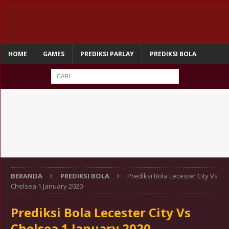
HOME
GAMES
PREDIKSI PARLAY
PREDIKSI BOLA
BERANDA
PREDIKSI BOLA
Prediksi Bola Lecester City Vs
Chelsea 1 January 2020
Prediksi Bola Lecester City Vs
Chelsea 1 January 2020