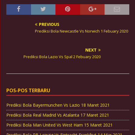
PREVIOUS
Prediksi Bola Newcastle Vs Norwich 1 Febuary 2020
NEXT
Prediksi Bola Lazio Vs Spal 2 Febuary 2020
POS-POS TERBARU
Prediksi Bola Bayermunchen Vs Lazio 18 Maret 2021
Prediksi Bola Real Madrid Vs Atalanta 17 Maret 2021
Prediksi Bola Man United Vs West Ham 15 Maret 2021
Prediksi Bola RB Leipzig Vs Eintracht Frankfrut 14 Mar 2021