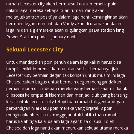
rumah Lecester city akan bermaksud utu k memetik poin
dalam laga mereka sebagai tuan rumah Yang akan
melanjutkan tren positf ya dalam laga nanti kemungkinan akan
bermain degan team inti dan Vardy akan di utamakan dalam
laga ini dan alg amereka akan di gulingkan paDa stadion king
Power Stadium pada 1 january nanti .
Sekuad Lecester City
Untuk mendaptkan poin penuh dalam laga kali ni harus bisa
tampil sedikit imprensif karena akan sedikit berbahaya jiak
Lecester City bermain degan tak konsen untuk musim ini laga
Chelsea cukup bagus untuk bermain degan menggandalkan
pemain muda di lini depan mereka yang berhasil saat nii duduk
di psosisi ke empat di klsemen dan menjadi club yang bersaing
ketat untuk Lecester city tetapi tuan rumah tak gentar degan
perbandigan nilai datu poin mereka yang brjarak 8 poin
mungkinakanberat utuk meggejar utuk hal itu tuan rumah
harus kalah tiga kalai dalam laga agar bisa di susu l oleh
Chelsea dan laga nanti akan menurukan sekuad utama mereka