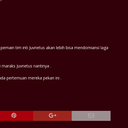
pemain tim inti Juvnetus akan lebih bisa mendomiansi laga
i maraks Juvnetus nantinya .
ada pertemuan mereka pekan ini .