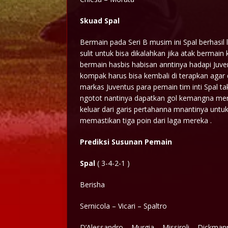
Skuad Spal
Bermain pada Seri B musim ini Spal berhasil 
sulit untuk bisa dikalahkan jika atak bermain
bermain hasbis habisan anntinya hadapi Juven
kompak harus bisa kembali di terapkan agar
markas Juventus para pemain tim inti Spal 
ngotot nantinya dapatkan gol kemangna mer
keluar dari garis pertahanna mnantinya untuk 
memastikan tiga poin dari laga mereka .
Prediksi Susunan Pemain
Spal
( 3-4-2-1 )
Berisha
Sernicola – Vicari – Spaltro
D’Alessandro – Murgia – Missiroli – Dickman