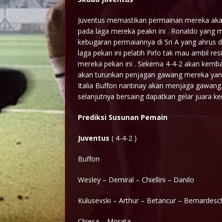
Juventus memastikan permainan mereka akan
pada laga mereka peakn ini . Ronaldo yang m
kebugaran permaiannya di Sri A yang ahrus 
laga pekan ini pelatih Pirlo tak mau ambil r
mereka pekan ini . Sekema 4-4-2 akan kembali
akan turunkan penjagan gawang mereka yang
Italia Buffon nantinay akan menjaga gawan
selanjutnya bersaing dapatkan gelar juara kem
Prediksi Susunan Pemain
Juventus
( 4-4-2 )
Buffon
Wesley – Demiral – Chiellini – Danilo
Kulusevski – Arthur – Betancur – Bernardesc
Chiesa – Morata