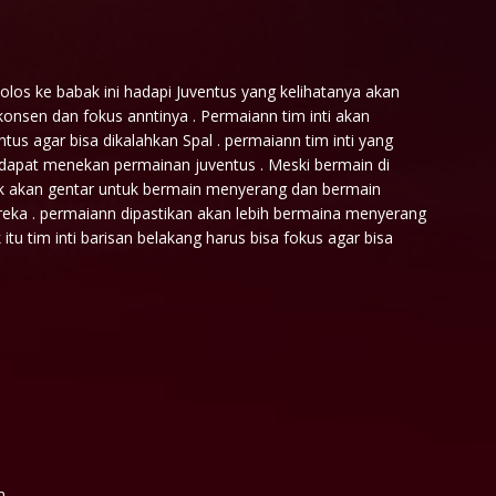
lolos ke babak ini hadapi Juventus yang kelihatanya akan
 konsen dan fokus anntinya . Permaiann tim inti akan
tus agar bisa dikalahkan Spal . permaiann tim inti yang
 dapat menekan permainan juventus . Meski bermain di
tak akan gentar untuk bermain menyerang dan bermain
eka . permaiann dipastikan akan lebih bermaina menyerang
itu tim inti barisan belakang harus bisa fokus agar bisa
n