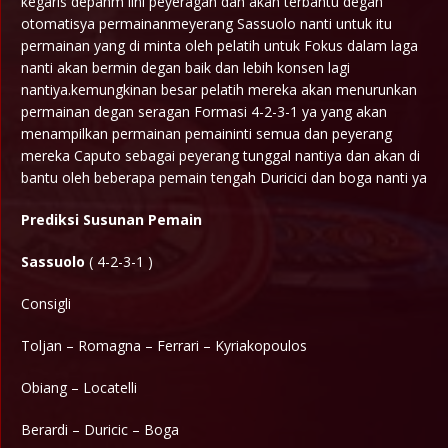
kegaris depanm lini peyeragan dan akan terbantu degan
otomatisya permainanmeyerang Sassuolo nanti untuk itu
permainan yang di minta oleh pelatih untuk Fokus dalam laga
nanti akan bermin degan baik dan lebih konsen lagi
nantiya.kemungkinan besar pelatih mereka akan menurunkan
permainan degan seragan Formasi 4-2-3-1 ya yang akan
menampilkan permainan pemaininti semua dan peyerang
mereka Caputo sebagai peyerang tunggal nantiya dan akan di
bantu oleh beberapa pemain tengah Duricici dan boga nanti ya
Prediksi Susunan Pemain
Sassuolo
( 4-2-3-1 )
Consigli
Toljan – Romagna – Ferrari – Kyriakopoulos
Obiang – Locatelli
Berardi – Duricic – Boga