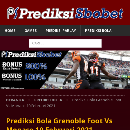
HOME
GAMES
PREDIKSI PARLAY
PREDIKSI BOLA
BERANDA
PREDIKSI BOLA
Prediksi Bola Grenoble Foot
Vs Monaco 10 Februari 2021
Prediksi Bola Grenoble Foot Vs
Monaco 10 Februari 2021