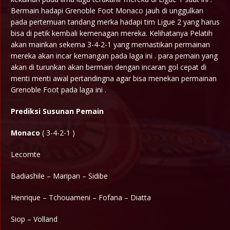
Bermain hadapi Grenoble Foot Monaco jauh di unggulkan
pada pertemuan tandang merka hadapi tim Ligue 2 yang harus
bisa di petik kembali kemenagan mereka. Kelihatanya Pelatih
akan mainkan sekema 3-4-2-1 yang memastikan permainan
mereka akan incar kemangan pada laga ini . para pemain yang
akan di turunkan akan bermain dengan incaran gol cepat di
menti menti awal pertandingna agar bisa menekan permainan
Grenoble Foot pada laga ini .
Prediksi Susunan Pemain
Monaco
( 3-4-2-1 )
Lecomte
Badiashile – Maripan – Sidibe
Henrique – Tchouameni – Fofana – Diatta
Siop – Volland