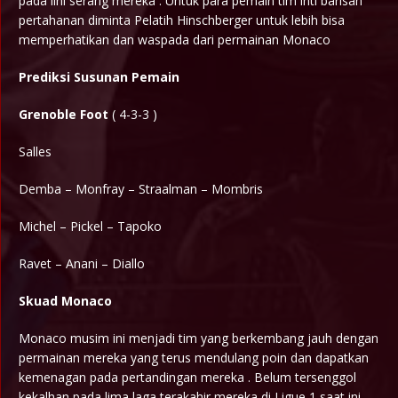
pada lini serang mereka . Untuk para pemain tim inti barisan
pertahanan diminta Pelatih Hinschberger untuk lebih bisa
memperhatikan dan waspada dari permainan Monaco
Prediksi Susunan Pemain
Grenoble Foot
( 4-3-3 )
Salles
Demba – Monfray – Straalman – Mombris
Michel – Pickel – Tapoko
Ravet – Anani – Diallo
Skuad Monaco
Monaco musim ini menjadi tim yang berkembang jauh dengan
permainan mereka yang terus mendulang poin dan dapatkan
kemenagan pada pertandingan mereka . Belum tersenggol
kekalhan pada lima laga terakahir mereka di Ligue 1 saat ini .