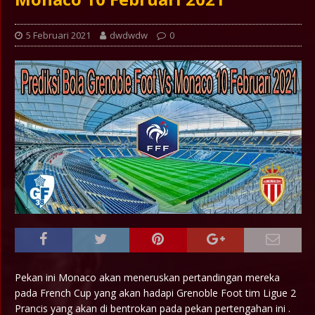
5 Februari 2021
dwdwdw
0
Pekan ini Monaco akan meneruskan pertandingan mereka
pada French Cup yang akan hadapi Grenoble Foot tim Ligue 2
Prancis yang akan di bentrokan pada pekan pertengahan ini .