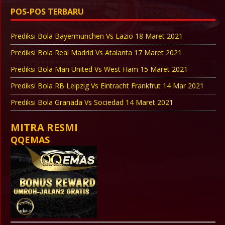
POS-POS TERBARU
Prediksi Bola Bayermunchen Vs Lazio 18 Maret 2021
Prediksi Bola Real Madrid Vs Atalanta 17 Maret 2021
Prediksi Bola Man United Vs West Ham 15 Maret 2021
Prediksi Bola RB Leipzig Vs Eintracht Frankfrut 14 Mar 2021
Prediksi Bola Granada Vs Sociedad 14 Maret 2021
MITRA RESMI
QQEMAS