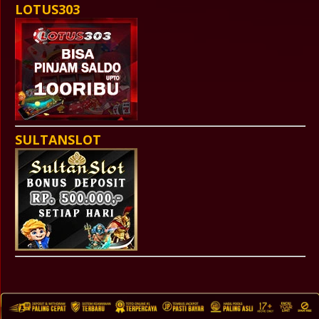
LOTUS303
SULTANSLOT