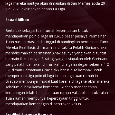
laga mereka nantiya akan dimainkan di San Mames apda 20
Juni 2020 akhir pekan depan La Liga .
Skuad Bilbao
Bertindak sebagai tuan rumah kesempatan Untuk
mendapatkan poin di laga ini cukup besar pasalya Permainan
Tuan rumah masi lebih Unggul di bandingkan permainan Tamu
Mereka Real Betis di msuim ini untuk itu Pelatih Garitano akan
memaksimalkan permainan Anak asuhya yang akan di tuntut
bermain fokus degan Strategi yang di siapakan oleh Garintano
sang pelatih dan akan di mainkan di alga ini degan sekema 4-2-
3-1 diman Permainan Gracia dkk harus bisa kompak untuk
memperoleh tiga poin di laga ini dan laga tuan rumah ini
Bilabao mempunyai modal kuat karena di laga terakhir mereka
sebelum di bekukanya kompetisi Bilabao mendapatkan
kemenagan telah 1 – 4 dari tuan rumah Valladolid untuk itulah
Tuan rumah mempunyai kepercayaan tinggi untuk
mendapatkan kemenagan di bentrokan kali ini .
Prediksi Susunan Pemain