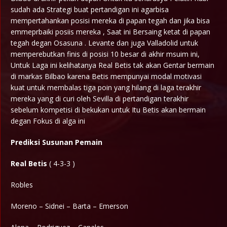
sudah ada Strategi buat pertandigan ini agarbisa
mempertahankan posisi mereka di papan tegah dan jika bisa
emmeprbaiki posiis mereka , Saat ini Bersaing ketat di papan
tegah degan Osasuna . Levante dan juga Valladolid untuk
memperebutkan finis di posisi 10 besar di akhir msuim ini,
Untuk Laga ini kelihatanya Real Betis tak akan Gentar bermain
di markas Bilbao karena Betis mempunyai modal motivasi
kuat untuk membalas tiga poin yang hilang di laga terakhir
mereka yang di curi oleh Sevilla di pertandigan terakhir
sebelum kompetisi di bekukan untuk Itu Betis akan bermain
degan Fokus di alga ini
Prediksi Susunan Pemain
Real Betis
( 4-3-3 )
Robles
Moreno – Sidnei – Barta – Emerson