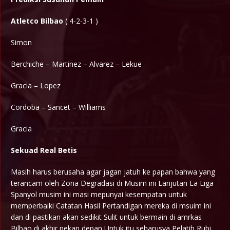
Atletco Bilbao
( 4-2-3-1 )
Simon
Berchiche – Martinez – Alvarez – Lekue
Gracia – Lopez
Cordoba – Sancet – Williams
Gracia
Sekuad Real Betis
Masih harus berusaha agar jagan jatuh ke papan bahwa yang
terancam oleh Zona Degradasi di Musim ini Lanjutan La Liga
Spanyol musim ini masi mepunyai kesempatan untuk
memperbaiki Catatan Hasil Pertandigan mereka di msuim ini
dan di pastikan akan sedikit Sulit untuk bermain di amrkas
Bilbao di akhir pekan depan Untuk itu seharusya Pelatih Rubi