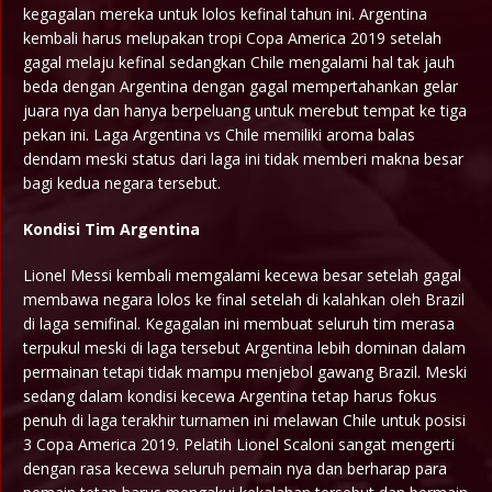
kegagalan mereka untuk lolos kefinal tahun ini. Argentina
kembali harus melupakan tropi Copa America 2019 setelah
gagal melaju kefinal sedangkan Chile mengalami hal tak jauh
beda dengan Argentina dengan gagal mempertahankan gelar
juara nya dan hanya berpeluang untuk merebut tempat ke tiga
pekan ini. Laga Argentina vs Chile memiliki aroma balas
dendam meski status dari laga ini tidak memberi makna besar
bagi kedua negara tersebut.
Kondisi Tim Argentina
Lionel Messi kembali memgalami kecewa besar setelah gagal
membawa negara lolos ke final setelah di kalahkan oleh Brazil
di laga semifinal. Kegagalan ini membuat seluruh tim merasa
terpukul meski di laga tersebut Argentina lebih dominan dalam
permainan tetapi tidak mampu menjebol gawang Brazil. Meski
sedang dalam kondisi kecewa Argentina tetap harus fokus
penuh di laga terakhir turnamen ini melawan Chile untuk posisi
3 Copa America 2019. Pelatih Lionel Scaloni sangat mengerti
dengan rasa kecewa seluruh pemain nya dan berharap para