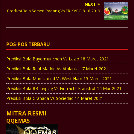
NEXT
Prediksi Bola Semen Padang Vs TR-KABO 8 Juli 2019
POS-POS TERBARU
Prediksi Bola Bayermunchen Vs Lazio 18 Maret 2021
Prediksi Bola Real Madrid Vs Atalanta 17 Maret 2021
Prediksi Bola Man United Vs West Ham 15 Maret 2021
Prediksi Bola RB Leipzig Vs Eintracht Frankfrut 14 Mar 2021
Prediksi Bola Granada Vs Sociedad 14 Maret 2021
MITRA RESMI
QQEMAS