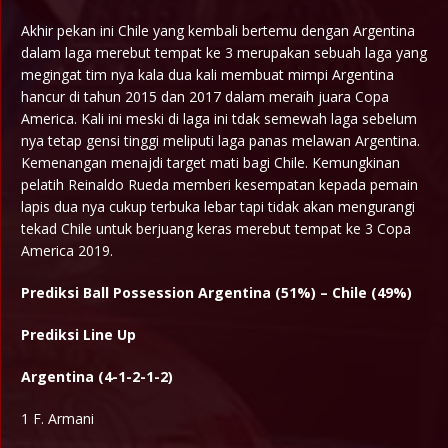
Akhir pekan ini Chile yang kembali bertemu dengan Argentina
dalam laga merebut tempat ke 3 merupakan sebuah laga yang
megingat tim nya kala dua kali membuat mimpi Argentina
hancur di tahun 2015 dan 2017 dalam meraih juara Copa
America. Kali ini meski di laga ini tdak semewah laga sebelum
nya tetap gensi tinggi meliputi laga panas melawan Argentina.
Kemenangan menajdi target mati bagi Chile. Kemungkinan
pelatih Reinaldo Rueda memberi kesempatan kepada pemain
lapis dua nya cukup terbuka lebar tapi tidak akan mengurangi
tekad Chile untuk berjuang keras merebut tempat ke 3 Copa
America 2019.
Prediksi Ball Possession Argentina (51%) – Chile (49%)
Prediksi Line Up
Argentina (4-1-2-1-2)
1 F. Armani