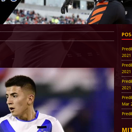
POS
Predi
2021
Predi
2021
Pred
2021
Predi
Mar 
Predi
MI