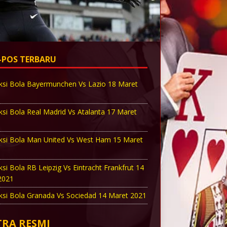
-POS TERBARU
ksi Bola Bayermunchen Vs Lazio 18 Maret
ksi Bola Real Madrid Vs Atalanta 17 Maret
iksi Bola Man United Vs West Ham 15 Maret
ksi Bola RB Leipzig Vs Eintracht Frankfrut 14
2021
ksi Bola Granada Vs Sociedad 14 Maret 2021
TRA RESMI