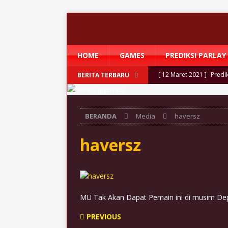
HOME
GAMES
PREDIKSI PARLAY
[ 12 Maret 2021 ]
Predi
BERITA TERBARU
[ 11 Maret 2021 ]
Predi
BOLA
BERANDA
Media
haversz
[ 10 Maret 2021 ]
Predik
haversz
BUNDESLIGA
[ 9 Maret 2021 ]
Predik
[ 13 Maret 2021 ]
Predi
MU Tak Akan Dapat Pemain ini di musim De
PREVIOUS