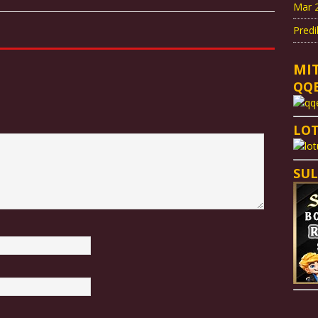
Mar 
Predi
MI
QQ
LOT
SU