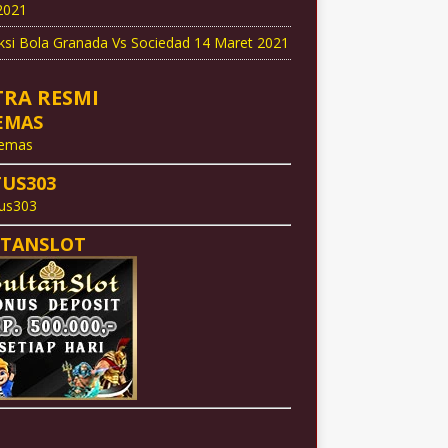
2021
ksi Bola Granada Vs Sociedad 14 Maret 2021
TRA RESMI
EMAS
US303
LTANSLOT