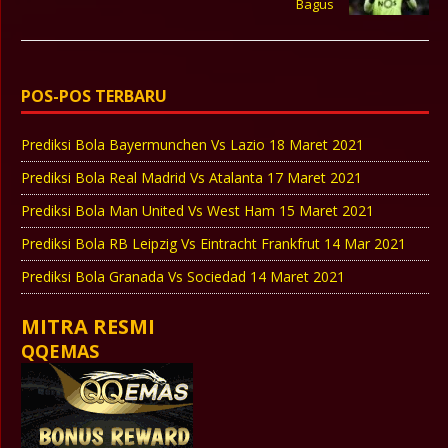
Bagus
POS-POS TERBARU
Prediksi Bola Bayermunchen Vs Lazio 18 Maret 2021
Prediksi Bola Real Madrid Vs Atalanta 17 Maret 2021
Prediksi Bola Man United Vs West Ham 15 Maret 2021
Prediksi Bola RB Leipzig Vs Eintracht Frankfrut 14 Mar 2021
Prediksi Bola Granada Vs Sociedad 14 Maret 2021
MITRA RESMI
QQEMAS