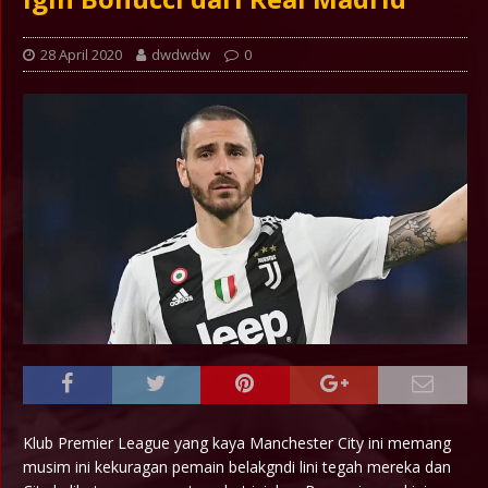
28 April 2020
dwdwdw
0
Klub Premier League yang kaya Manchester City ini memang
musim ini kekuragan pemain belakgndi lini tegah mereka dan