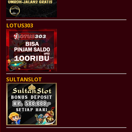
LOTUS303
SULTANSLOT