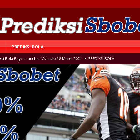
PREDIKSI BOLA
ksi Bola Bayermunchen Vs Lazio 18 Maret 2021
PREDIKSI BOLA
ksi Bola Real Madrid Vs Atalanta 17 Maret 2021
PREDIKSI BOLA
ksi Bola Man United Vs West Ham 15 Maret 2021
PREDIKSI BOLA
ksi Bola RB Leipzig Vs Eintracht Frankfrut 14 Mar 2021
si Bola Granada Vs Sociedad 14 Maret 2021
PREDIKSI BOLA