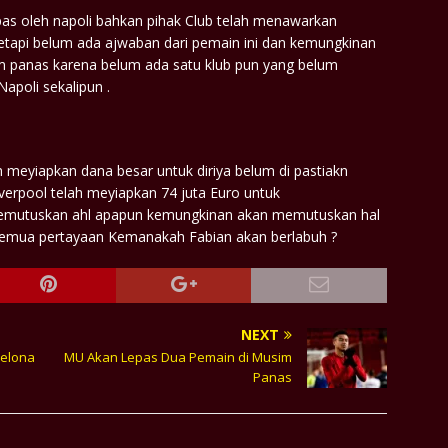
epas oleh napoli bahkan pihak Club telah menawarkan
etapi belum ada ajwaban dari pemain ini dan kemungkinan
 panas karena belum ada satu klub pun yang belum
apoli sekalipun .
h meyiapkan dana besar untuk diriya belum di pastiakn
verpool telah meyiapkan 74 juta Euro untuk
memutuskan ahl apapun kemungkinan akan memutuskan hal
n semua pertayaan Kemanakah Fabian akan berlabuh ?
NEXT
celona
MU Akan Lepas Dua Pemain di Musim
Panas