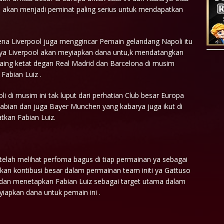
d akan menjadi peminat paling serius untuk mendapatkan
ena Liverpool juga menggincar Pemain gelandang Napoli itu
ya Liverpool akan meyiapkan dana untu,k mendatangkan
rsaing ketat degan Real Madrid dan Barcelona di musim
Fabian Luiz .
di musim ini tak luput dari perhatian Club besar Europa
abian dan juga Bayer Munchen yang kabarya juga ikut di
kan Fabian Luiz.
 telah melihat perfoma bagus di tiap permainan ya sebagai
kan kontibusi besar dalam permainan team initi ya Gattuso
i dan menetapkan Fabian Luiz sebagai target utama dalam
iapkan dana untuk pemain ini .