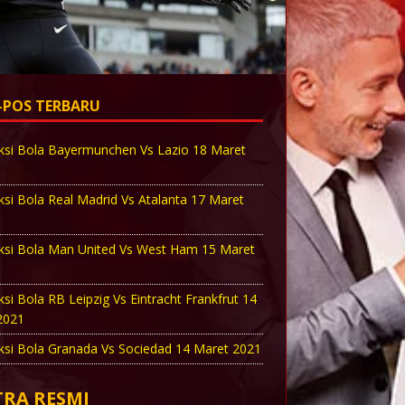
-POS TERBARU
ksi Bola Bayermunchen Vs Lazio 18 Maret
ksi Bola Real Madrid Vs Atalanta 17 Maret
iksi Bola Man United Vs West Ham 15 Maret
ksi Bola RB Leipzig Vs Eintracht Frankfrut 14
2021
ksi Bola Granada Vs Sociedad 14 Maret 2021
TRA RESMI