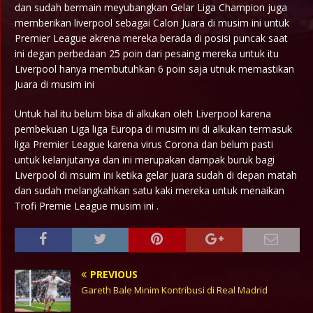
dan sudah bermain meyubangkan Gelar Liga Champion juga
memberikan liverpool sebagai Calon Juara di musim ini untuk
Premier League akrena mereka berada di posisi puncak saat
ini degan perbedaan 25 poin dari pesaing mereka untuk itu
Liverpool hanya membutuhkan 6 poin saja utnuk memastikan
Juara di musim ini
Untuk hal itu belum bisa di alkukan oleh Liverpool karena
pembekuan Liga liga Europa di musim ini di alkukan termasuk
liga Premier League karena virus Corona dan belum pasti
untuk kelanjutanya dan ini merupakan dampak buruk bagi
Liverpool di msuim ini ketika gelar juara sudah di depan matah
dan sudah melangkahkan satu kaki mereka untuk menaikan
Trofi Premie League musim ini .
PREVIOUS
Gareth Bale Minim Kontribusi di Real Madrid