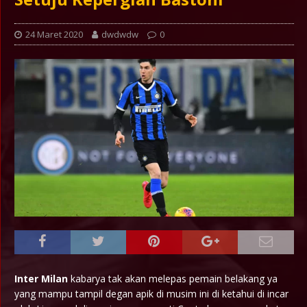
24 Maret 2020
dwdwdw
0
Inter Milan
kabarya tak akan melepas pemain belakang ya
yang mampu tampil degan apik di musim ini di ketahui di incar