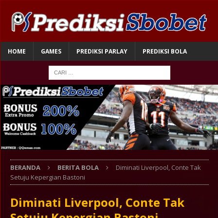
HOME
GAMES
PREDIKSI PARLAY
PREDIKSI BOLA
BERANDA
BERITA BOLA
Diminati Liverpool, Conte Tak
Setuju Kepergian Bastoni
Diminati Liverpool, Conte Tak
Setuju Kepergian Bastoni