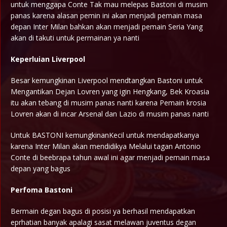
untuk menggapa Conte Tak mau melepas Bastoni di musim
panas karena alasan pemin ini akan menjadi pemain masa
depan Inter Milan bahkan akan menjadi pemain Seria Yang
akan di takuti untuk permainan ya nanti
Keperluian Liverpool
Besar kemungkinan Liverpool mendtangkan Bastoni untuk
Mengantikan Dejan Lovren yang igin Hengkang, Bek Kroasia
itu akan tebang di musim panas nanti karena Pemain krosia
Lovren akan di incar Arsenal dan Lazio di musim panas nanti
Untuk BASTONI kemungkinanKecil untuk mendapatkanya
karena Inter Milan akan mendidikya Melalui tagan Antonio
Conte di beebrapa tahun awal ini agar menjadi pemain masa
depan yang bagus
Perfoma Bastoni
Bermain degan bagus di posisi ya berhasil mendapatkan
eprhatian banyak apalagi sasat melawan juventus degan