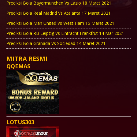
Prediksi Bola Bayermunchen Vs Lazio 18 Maret 2021
Prediksi Bola Real Madrid Vs Atalanta 17 Maret 2021
Prediksi Bola Man United Vs West Ham 15 Maret 2021
Prediksi Bola RB Leipzig Vs Eintracht Frankfrut 14 Mar 2021
Prediksi Bola Granada Vs Sociedad 14 Maret 2021
MITRA RESMI
QQEMAS
LOTUS303