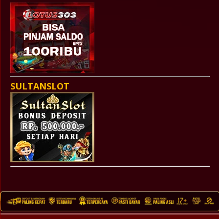
SULTANSLOT