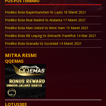
POS-POS TERBARU
Prediksi Bola Bayermunchen Vs Lazio 18 Maret 2021
Prediksi Bola Real Madrid Vs Atalanta 17 Maret 2021
Prediksi Bola Man United Vs West Ham 15 Maret 2021
Prediksi Bola RB Leipzig Vs Eintracht Frankfrut 14 Mar 2021
Prediksi Bola Granada Vs Sociedad 14 Maret 2021
MITRA RESMI
QQEMAS
LOTUS303