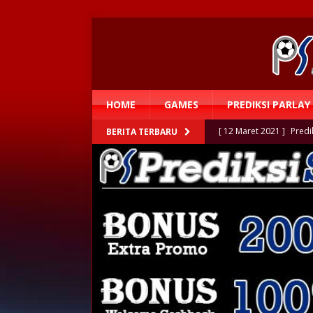
HOME
GAMES
PREDIKSI PARLAY
[ 12 Maret 2021 ]
Predi
BERITA TERBARU
[ 11 Maret 2021 ]
Predi
[ 10 Maret 2021 ]
Predi
BUNDESLIGA
[ 9 Maret 2021 ]
Predik
[ 13 Maret 2021 ]
Predi