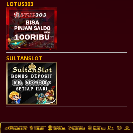
LOTUS303
SULTANSLOT