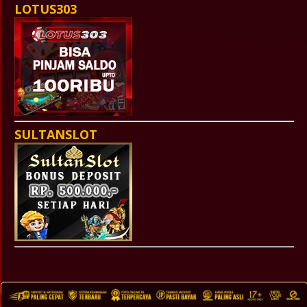
LOTUS303
SULTANSLOT